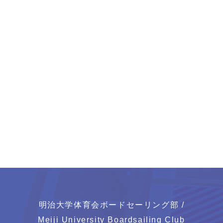
明治大学体育会ボードセーリング部 /
Meiji University Boardsailing Club