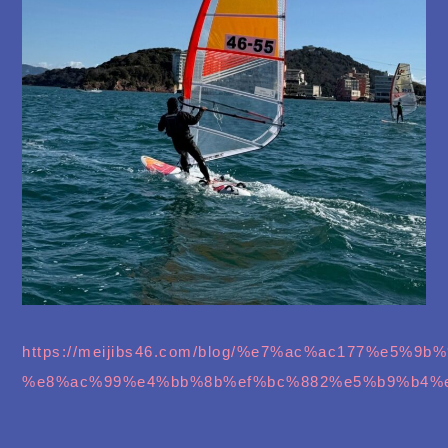
https://meijibs46.com/blog/%e7%ac%ac177%e
%e8%ac%99%e4%bb%8b%ef%bc%882%e5%b9%b4%e