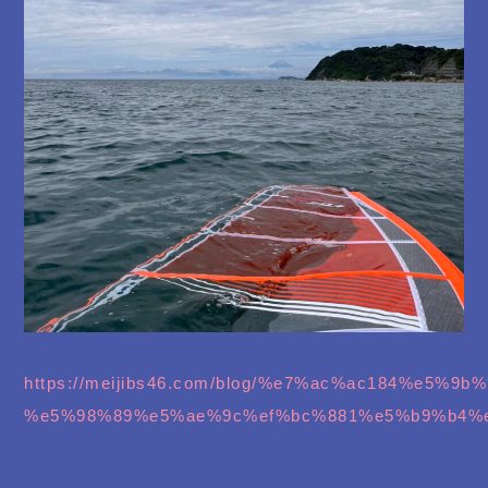
https://meijibs46.com/blog/%e7%ac%ac184%
%e5%98%89%e5%ae%9c%ef%bc%881%e5%b9%b4%e