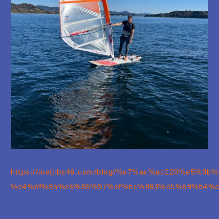
https://meijibs46.com/blog/%e7%ac%ac220%e
%e4%bf%8a%e6%96%97%ef%bc%883%e5%b9%b4%e