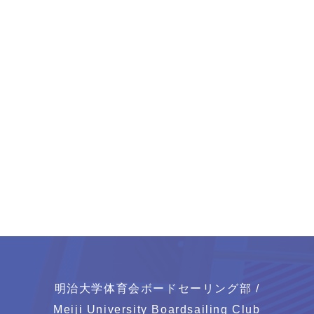
明治大学体育会ボードセーリング部 /
Meiji University Boardsailing Club