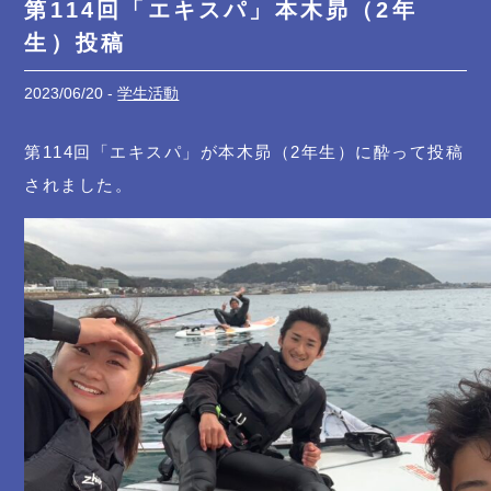
第114回「エキスパ」本木昴（2年
生）投稿
2023/06/20 -
学生活動
第114回「エキスパ」が本木昴（2年生）に酔って投稿
されました。