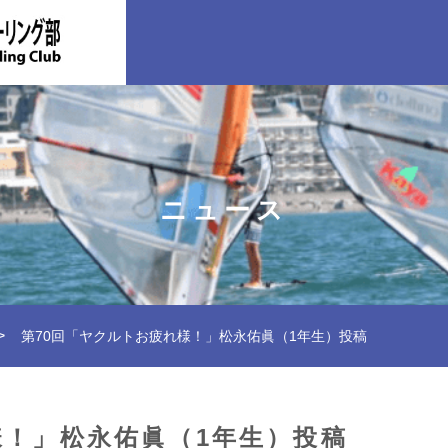
ニュース
第70回「ヤクルトお疲れ様！」松永佑眞（1年生）投稿
様！」松永佑眞（1年生）投稿