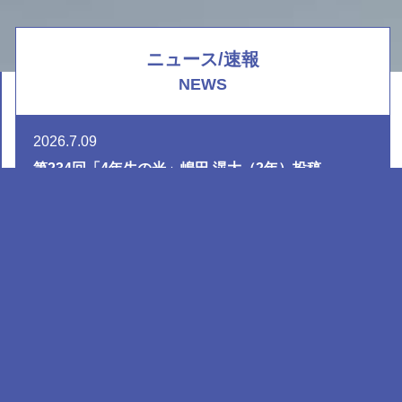
ニュース/速報
NEWS
2026.7.09
第234回「4年生の光」嶋田 滉大（2年）投稿
2026.7.02
第233回「苦手風域 微風」中谷 和哉（2年）投稿
2026.6.25
第232回「未完」三吉 陸翔（4年）投稿